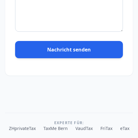
Nachricht senden
EXPERTE FÜR:
ZHprivateTax
TaxMe Bern
VaudTax
FriTax
eTax