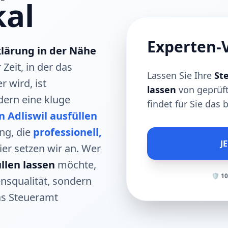
kal
Experten-V
lärung in der Nähe
 Zeit, in der das
Lassen Sie Ihre
Ste
 wird, ist
lassen
von geprüft
dern eine kluge
findet für Sie das
n Adliswil ausfüllen
ng, die
professionell,
J
ier setzen wir an. Wer
llen lassen
möchte,
🛡️ 1
ensqualität, sondern
das Steueramt