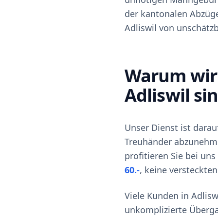
der kantonalen Abzüge 
Adliswil von unschätz
Warum wir 
Adliswil si
Unser Dienst ist dara
Treuhänder abzunehme
profitieren Sie bei un
60.-
, keine versteckte
Viele Kunden in Adlisw
unkomplizierte Überga