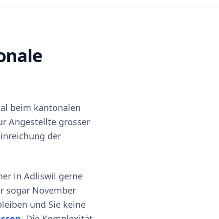
onale
inal beim kantonalen
für Angestellte grosser
 Einreichung der
ner in Adliswil gerne
der sogar November
 bleiben und Sie keine
assen
. Die Komplexität