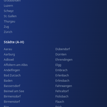
Graubünden
Luzern
Schwyz
St. Gallen
Thurgau
Zug
Zürich
Städte (A-H)
Aarau
Dübendorf
Aarburg
Dürnten
Adliswil
Ehrendingen
Affoltern am Albis
Elgg
Andelfingen
Embrach
Bad Zurzach
Erlenbach
Baden
Erlinsbach
Bassersdorf
Fahrwangen
Beinwil am See
Fehraltorf
Birmensdorf
Fislisbach
Birmenstorf
Flaach
Birr
Frick