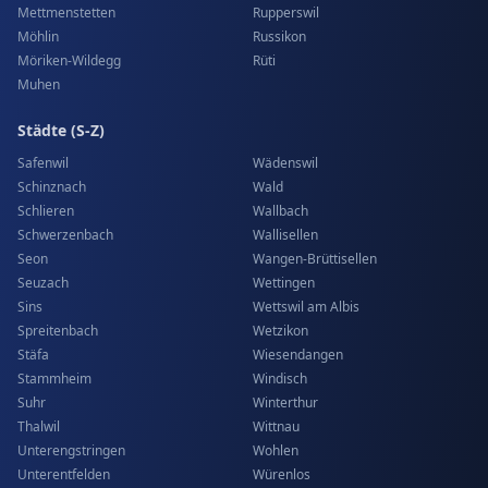
Mettmenstetten
Rupperswil
Möhlin
Russikon
Möriken-Wildegg
Rüti
Muhen
Städte (S-Z)
Safenwil
Wädenswil
Schinznach
Wald
Schlieren
Wallbach
Schwerzenbach
Wallisellen
Seon
Wangen-Brüttisellen
Seuzach
Wettingen
Sins
Wettswil am Albis
Spreitenbach
Wetzikon
Stäfa
Wiesendangen
Stammheim
Windisch
Suhr
Winterthur
Thalwil
Wittnau
Unterengstringen
Wohlen
Unterentfelden
Würenlos