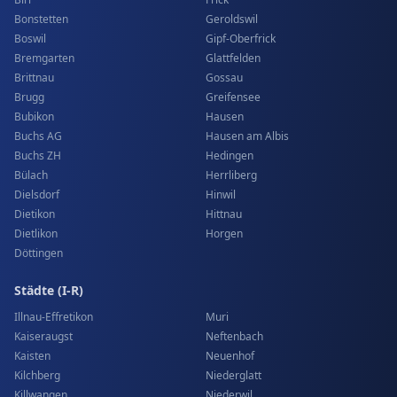
Bonstetten
Geroldswil
Boswil
Gipf-Oberfrick
Bremgarten
Glattfelden
Brittnau
Gossau
Brugg
Greifensee
Bubikon
Hausen
Buchs AG
Hausen am Albis
Buchs ZH
Hedingen
Bülach
Herrliberg
Dielsdorf
Hinwil
Dietikon
Hittnau
Dietlikon
Horgen
Döttingen
Städte (I-R)
Illnau-Effretikon
Muri
Kaiseraugst
Neftenbach
Kaisten
Neuenhof
Kilchberg
Niederglatt
Killwangen
Niederwil