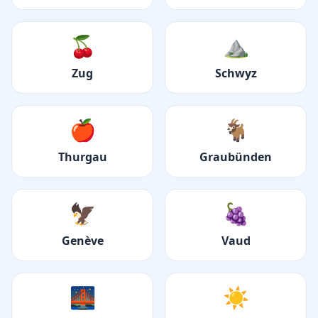
🍒
⛰️
Zug
Schwyz
🍎
🐐
Thurgau
Graubünden
🦅
🍇
Genève
Vaud
🌉
☀️