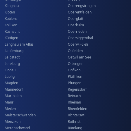
Klingnau
Oberengstringen
Kloten
Oberentfelden
Koblenz
Oberglatt
Kölliken
Oberkulm
Küsnacht
Oberrieden
Küttigen
Obersiggenthal
Langnau am Albis
Oberwil-Lieli
Laufenburg
Obfelden
Leibstadt
Oetwil am See
Lenzburg
Oftringen
Lindau
Opfikon
Lupfig
Pfäffikon
Magden
Pfungen
Männedorf
Regensdorf
Marthalen
Reinach
Maur
Rheinau
Meilen
Rheinfelden
Meisterschwanden
Richterswil
Menziken
Rothrist
Merenschwand
Rümlang