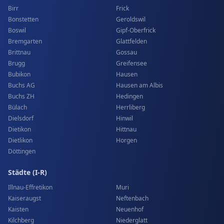
Birr
Frick
Bonstetten
Geroldswil
Boswil
Gipf-Oberfrick
Bremgarten
Glattfelden
Brittnau
Gossau
Brugg
Greifensee
Bubikon
Hausen
Buchs AG
Hausen am Albis
Buchs ZH
Hedingen
Bülach
Herrliberg
Dielsdorf
Hinwil
Dietikon
Hittnau
Dietlikon
Horgen
Döttingen
Städte (I-R)
Illnau-Effretikon
Muri
Kaiseraugst
Neftenbach
Kaisten
Neuenhof
Kilchberg
Niederglatt