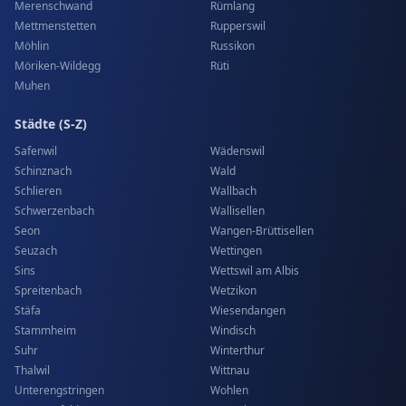
Merenschwand
Rümlang
Mettmenstetten
Rupperswil
Möhlin
Russikon
Möriken-Wildegg
Rüti
Muhen
Städte (S-Z)
Safenwil
Wädenswil
Schinznach
Wald
Schlieren
Wallbach
Schwerzenbach
Wallisellen
Seon
Wangen-Brüttisellen
Seuzach
Wettingen
Sins
Wettswil am Albis
Spreitenbach
Wetzikon
Stäfa
Wiesendangen
Stammheim
Windisch
Suhr
Winterthur
Thalwil
Wittnau
Unterengstringen
Wohlen