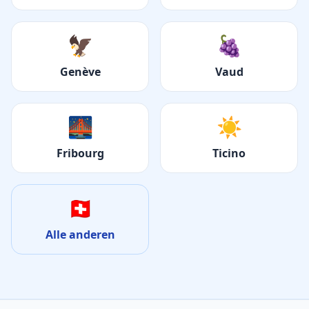
🦅
🍇
Genève
Vaud
🌉
☀️
Fribourg
Ticino
🇨🇭
Alle anderen