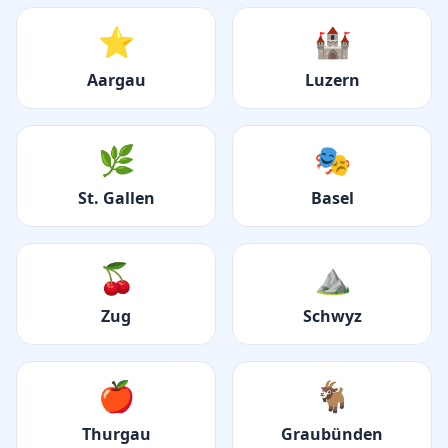
⭐
🏰
Aargau
Luzern
🌿
🎭
St. Gallen
Basel
🍒
⛰️
Zug
Schwyz
🍎
🐐
Thurgau
Graubünden