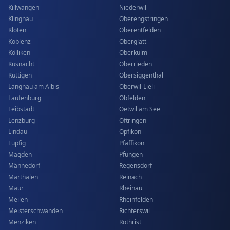
Killwangen
Niederwil
Klingnau
Oberengstringen
Kloten
Oberentfelden
Koblenz
Oberglatt
Kölliken
Oberkulm
Küsnacht
Oberrieden
Küttigen
Obersiggenthal
Langnau am Albis
Oberwil-Lieli
Laufenburg
Obfelden
Leibstadt
Oetwil am See
Lenzburg
Oftringen
Lindau
Opfikon
Lupfig
Pfäffikon
Magden
Pfungen
Männedorf
Regensdorf
Marthalen
Reinach
Maur
Rheinau
Meilen
Rheinfelden
Meisterschwanden
Richterswil
Menziken
Rothrist