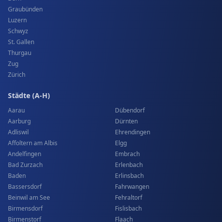
Graubünden
Luzern
Schwyz
St. Gallen
Thurgau
Zug
Zürich
Städte (A-H)
Aarau
Dübendorf
Aarburg
Dürnten
Adliswil
Ehrendingen
Affoltern am Albis
Elgg
Andelfingen
Embrach
Bad Zurzach
Erlenbach
Baden
Erlinsbach
Bassersdorf
Fahrwangen
Beinwil am See
Fehraltorf
Birmensdorf
Fislisbach
Birmenstorf
Flaach