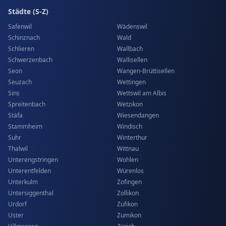
Städte (S-Z)
Safenwil
Wädenswil
Schinznach
Wald
Schlieren
Wallbach
Schwerzenbach
Wallisellen
Seon
Wangen-Brüttisellen
Seuzach
Wettingen
Sins
Wettswil am Albis
Spreitenbach
Wetzikon
Stäfa
Wiesendangen
Stammheim
Windisch
Suhr
Winterthur
Thalwil
Wittnau
Unterengstringen
Wohlen
Unterentfelden
Würenlos
Unterkulm
Zofingen
Untersiggenthal
Zollikon
Urdorf
Zufikon
Uster
Zumikon