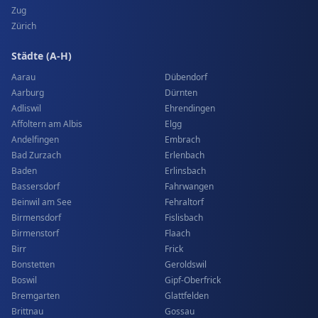
Zug
Zürich
Städte (A-H)
Aarau
Dübendorf
Aarburg
Dürnten
Adliswil
Ehrendingen
Affoltern am Albis
Elgg
Andelfingen
Embrach
Bad Zurzach
Erlenbach
Baden
Erlinsbach
Bassersdorf
Fahrwangen
Beinwil am See
Fehraltorf
Birmensdorf
Fislisbach
Birmenstorf
Flaach
Birr
Frick
Bonstetten
Geroldswil
Boswil
Gipf-Oberfrick
Bremgarten
Glattfelden
Brittnau
Gossau